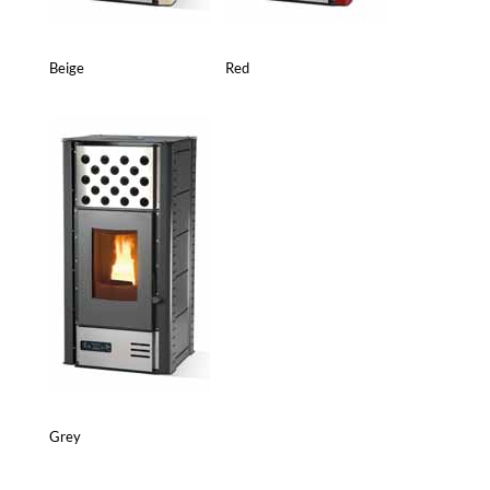
Beige
Red
Grey