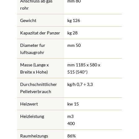
Anschluss ab gas
mm 80
rohr
Gewicht
kg 126
Kapazitat der Panzer
kg 28
Diameter fur
mm 50
luftsaugrohr
Masse (Lange x
mm 1185 x 580 x
Breite x Hohe)
515 (540*)
Durchschnittlicher
kg/h 0,7 ÷ 3,3
Pelletverbrauch
Heizwert
kw 15
Heizleistung
m3
400
Raumheizungs
86%