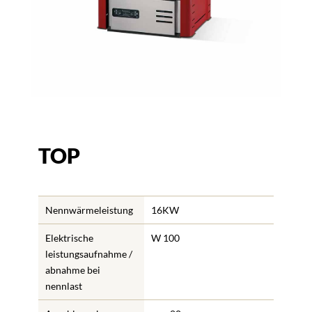
TOP
Nennwärmeleistung
16KW
Elektrische
W 100
leistungsaufnahme /
abnahme bei
nennlast