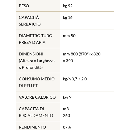
PESO
kg 92
CAPACITÀ
kg 16
SERBATOIO
DIAMETRO TUBO
mm 50
PRESA D’ARIA
DIMENSIONI
mm 800 (870*) x 820
(Altezza x Larghezza
x 340
x Profondità)
CONSUMO MEDIO
kg/h 0,7 ÷ 2,0
DI PELLET
VALORE CALORICO
kw 9
CAPACITÀ DI
m3
RISCALDAMENTO
260
RENDIMENTO
87%