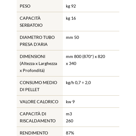
PESO
kg 92
CAPACITÀ
kg 16
SERBATOIO
DIAMETRO TUBO
mm 50
PRESA D’ARIA
DIMENSIONI
mm 800 (870*) x 820
(Altezza x Larghezza
x 340
x Profondità)
CONSUMO MEDIO
kg/h 0,7 ÷ 2,0
DI PELLET
VALORE CALORICO
kw 9
CAPACITÀ DI
m3
RISCALDAMENTO
260
RENDIMENTO
87%