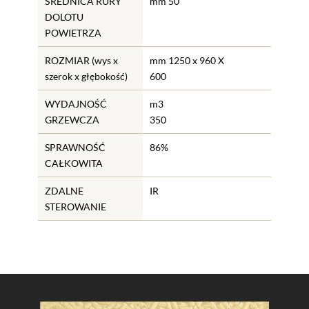
ŚREDNICA RURY
mm 50
DOLOTU
POWIETRZA
ROZMIAR (wys x
mm 1250 x 960 X
szerok x głębokość)
600
WYDAJNOŚĆ
m3
GRZEWCZA
350
SPRAWNOŚĆ
86%
CAŁKOWITA
ZDALNE
IR
STEROWANIE