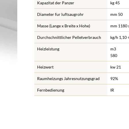
Kapazitat der Panzer
kg 45
Diameter fur luftsaugrohr
mm 50
Masse (Lange x Breite x Hohe)
mm 1180 x
Durchschnittlicher Pelletverbrauch
kg/h 1,10 
Heizleistung
m3
580
Heizwert
kw 21
Raumheizungs Jahresnutzungsgrad
92%
Fernbedienung
IR