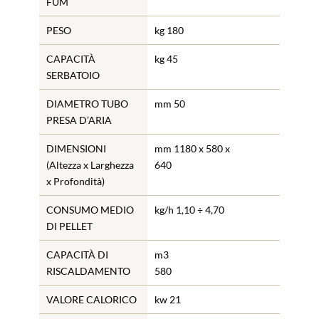
FUM
PESO
kg 180
CAPACITÀ
kg 45
SERBATOIO
DIAMETRO TUBO
mm 50
PRESA D’ARIA
DIMENSIONI
mm 1180 x 580 x
(Altezza x Larghezza
640
x Profondità)
CONSUMO MEDIO
kg/h 1,10 ÷ 4,70
DI PELLET
CAPACITÀ DI
m3
RISCALDAMENTO
580
VALORE CALORICO
kw 21